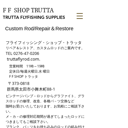
F F SHOP TRUTTA
TRUTTA FLYFISHING SUPPLIES
Custom Rod/Repair＆Restore
フライフィッシング・ショップ・トラッタ
リペア＆レストア、カスタムロッドのご案内です。
TEL
0276-47-0206
truttaflyrod.com.
営業時間 11時～19時
定休日/毎週火曜日.水 曜日
F F SHOP トラッタ
〒373-0818
​群馬県太田市小舞木町
88-1
ビンテージバンブ－ロッドからグラファイト、グラ
スロッドの修理、改造、各種パ－ツ交換など
随時お受けいたしております、お気軽にご相談下さ
い。
メ－カ－の修理対応期間が過ぎてしまったロッドに
つきましてもご相談下さい。
ブランク、パ－ツをお持ち込みのロッドの組み付け