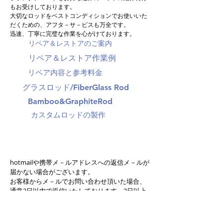
もお受けしております。
大切なロッドをベストコンディションでお使いいた
だくための、アフタ－サ－ビスも万全です。
迅速、丁寧に完璧な作業を心がけております。
リペア＆レストアのご案内
リペア＆レストア作業例
リペア内容と参考料金
グラスロッド/FiberGlass Rod
Bamboo&GraphiteRod
カスタムロッドの製作
hotmailや携帯メ－ルアドレスへの返信メ－ルが
届かない場合がございます。
お客様からメ－ルでお問い合わせ頂いた場合、
通常2日以内で返信いたしております。2日以上
経過しても返信メ－ルが届かない場合は、お手
数ですがお電話にてご連絡をお願いいたしま
す。